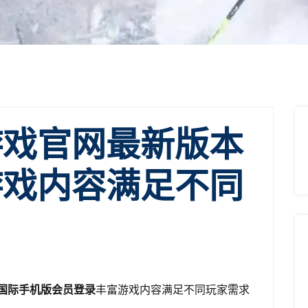
游戏官网最新版本
游戏内容满足不同
国际手机版会员登录
丰富游戏内容满足不同玩家需求