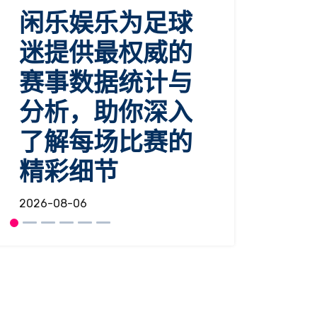
闲乐娱乐为足球
金宝池
迷提供最权威的
世界杯
赛事数据统计与
直播与
分析，助你深入
回顾
了解每场比赛的
2026-08-05
精彩细节
2026-08-06