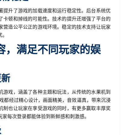
著提升了游戏的加载速度和运行稳定性。后台系统优
了卡顿和掉线的可能性。技术的提升还增强了平台的
家营造公平公正的游戏环境。稳定的技术支持让玩家
忧。
容，满足不同玩家的娱
更新
机游戏，涵盖了各种主题和玩法，从传统的水果机到
游戏都经过精心设计，画面精美，音效逼真，带来沉浸
机制也让玩家在享受游戏的同时，有更多赢取丰厚奖
玩家每次登录都能体验到新鲜感和刺激感。
级