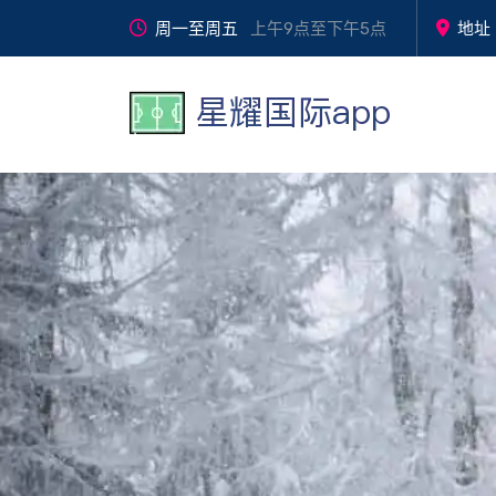
周一至周五
上午9点至下午5点
地址