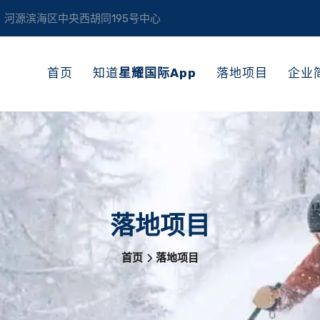
河源滨海区中央西胡同195号中心
首页
知道
星耀国际app
落地项目
企业
落地项目
首页
落地项目