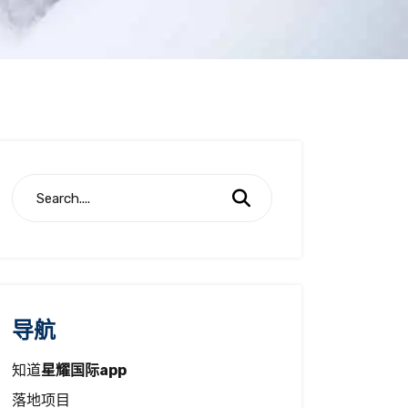
导航
知道
星耀国际app
落地项目