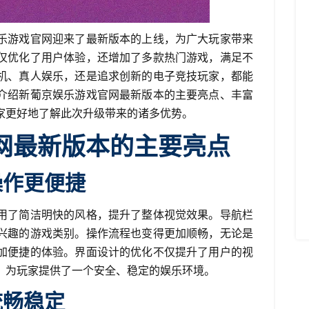
娱乐结
威利斯人娱乐场
乐游戏官网迎来了最新版本的上线，为广大玩家带来
热点：
聚焦世界杯焦点
仅优化了用户体验，还增加了多款热门游戏，满足不
趣味性
战役精彩赛事回
机、真人娱乐，还是追求创新的电子竞技玩家，都能
介绍新葡京娱乐游戏官网最新版本的主要亮点、丰富
乐内容
顾与赛后点评
家更好地了解此次升级带来的诸多优势。
验
网最新版本的主要亮点
2026-08-02
操作更便捷
用了简洁明快的风格，提升了整体视觉效果。导航栏
兴趣的游戏类别。操作流程也变得更加顺畅，无论是
加便捷的体验。界面设计的优化不仅提升了用户的视
，为玩家提供了一个安全、稳定的娱乐环境。
流畅稳定