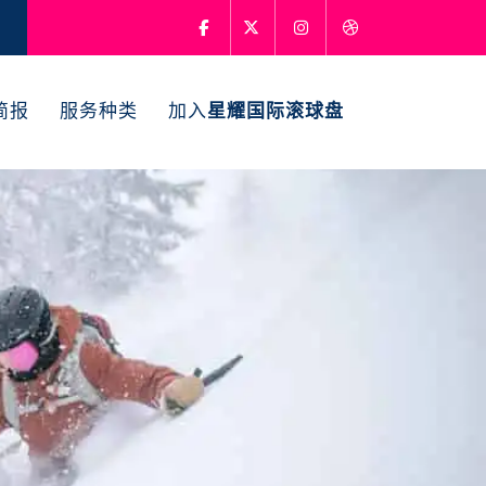
简报
服务种类
加入
星耀国际滚球盘